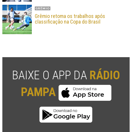
GRÊMIO
Grêmio retoma os trabalhos após
classificação na Copa do Brasil
BAIXE O APP DA
RÁDIO
PAMPA