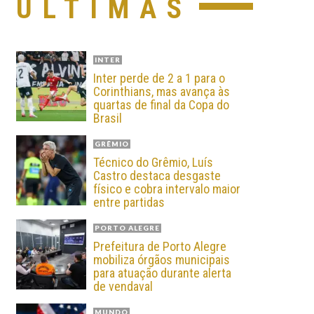
ÚLTIMAS
INTER
Inter perde de 2 a 1 para o
Corinthians, mas avança às
quartas de final da Copa do
Brasil
GRÊMIO
Técnico do Grêmio, Luís
Castro destaca desgaste
físico e cobra intervalo maior
entre partidas
PORTO ALEGRE
Prefeitura de Porto Alegre
mobiliza órgãos municipais
para atuação durante alerta
de vendaval
MUNDO