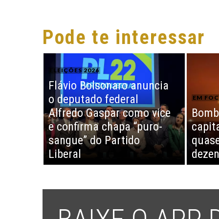
Pode te interessar
ELEIÇÕES 2026
Flávio Bolsonaro anuncia
o deputado federal
EM FO
Alfredo Gaspar como vice
Bomba
e confirma chapa “puro-
capit
sangue” do Partido
quase
Liberal
dezen