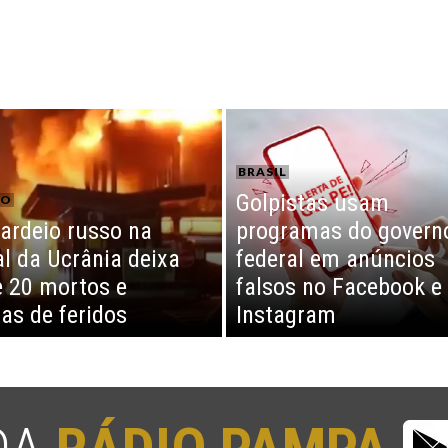
BRASIL
Golpistas usam
CO
rdeio russo na
programas do govern
al da Ucrânia deixa
federal em anúncios
 20 mortos e
falsos no Facebook e
as de feridos
Instagram