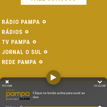
RÁDIO PAMPA
RÁDIOS
TV PAMPA
JORNAL O SUL
REDE PAMPA
FECHAR
OCULTAR
© 2026 - Direitos Reservados - Rádio Pampa - Rede
Clique no botão acima para ouvir ao
Pampa de Comunicação | RS - Brasil.
vivo