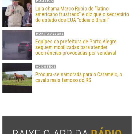
POLÍTICA
Lula chama Marco Rubio de “latino-
americano frustrado” e diz que o secretário
de estado dos EUA “odeia o Brasil”
PORTO ALEGRE
Equipes da prefeitura de Porto Alegre
seguem mobilizadas para atender
ocorrências provocadas por vendaval
ACONTECE
Procura-se namorada para o Caramelo, o
cavalo mais famoso do RS