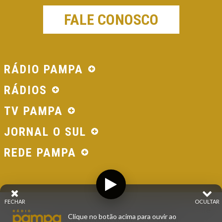
FALE CONOSCO
RÁDIO PAMPA
RÁDIOS
TV PAMPA
JORNAL O SUL
REDE PAMPA
FECHAR
OCULTAR
© 2026 - Direitos Reservados - Rádio Pampa - Rede
Clique no botão acima para ouvir ao
Pampa de Comunicação | RS - Brasil.