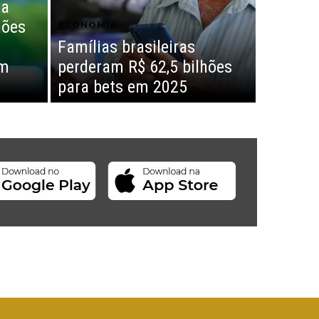
da
hões
ECONOMIA
Famílias brasileiras
em
perderam R$ 62,5 bilhões
para bets em 2025