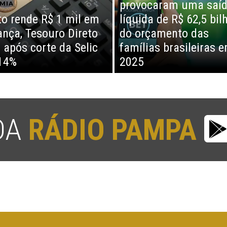
provocaram uma saí
MIA
o rende R$ 1 mil em
líquida de R$ 62,5 bil
nça, Tesouro Direto
do orçamento das
 após corte da Selic
famílias brasileiras 
14%
2025
 DA
RÁDIO PAMPA