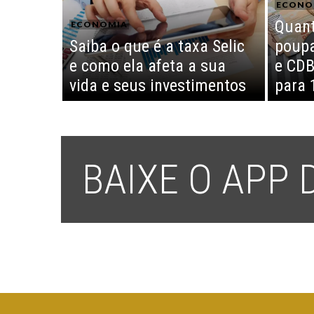
ECONO
Quant
ECONOMIA
Saiba o que é a taxa Selic
poupa
e como ela afeta a sua
e CDB
vida e seus investimentos
para 
BAIXE O APP