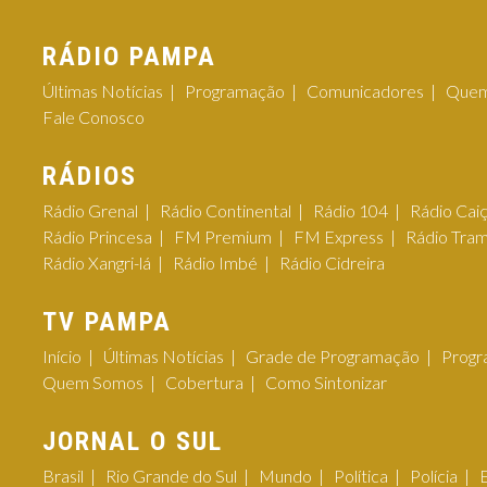
RÁDIO PAMPA
Últimas Notícias
Programação
Comunicadores
Quem
Fale Conosco
RÁDIOS
Rádio Grenal
Rádio Continental
Rádio 104
Rádio Cai
Rádio Princesa
FM Premium
FM Express
Rádio Tra
Rádio Xangri-lá
Rádio Imbé
Rádio Cidreira
TV PAMPA
Início
Últimas Notícias
Grade de Programação
Progr
Quem Somos
Cobertura
Como Sintonizar
JORNAL O SUL
Brasil
Rio Grande do Sul
Mundo
Política
Polícia