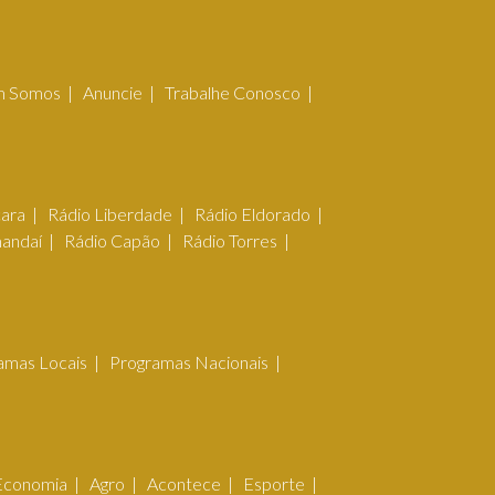
 Somos
Anuncie
Trabalhe Conosco
çara
Rádio Liberdade
Rádio Eldorado
mandaí
Rádio Capão
Rádio Torres
amas Locais
Programas Nacionais
Economia
Agro
Acontece
Esporte