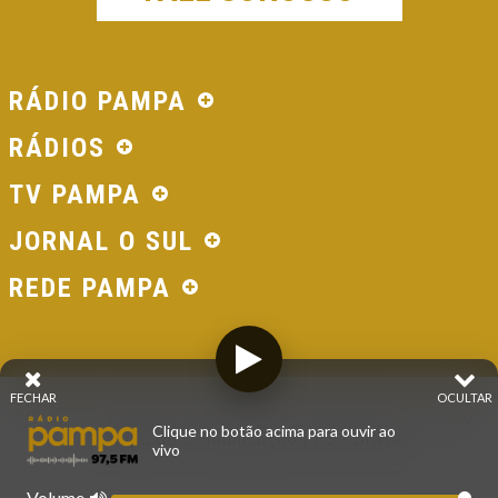
RÁDIO PAMPA
RÁDIOS
TV PAMPA
JORNAL O SUL
REDE PAMPA
FECHAR
OCULTAR
© 2026 - Direitos Reservados - Rádio Pampa - Rede
Clique no botão acima para ouvir ao
Pampa de Comunicação | RS - Brasil.
vivo
Volume