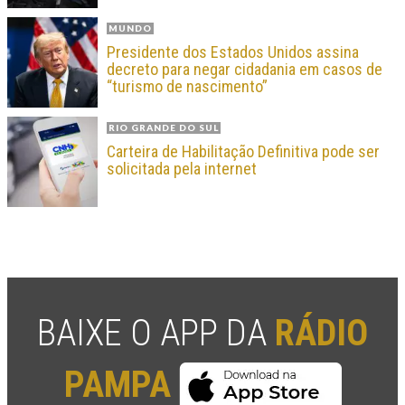
MUNDO
Presidente dos Estados Unidos assina
decreto para negar cidadania em casos de
“turismo de nascimento”
RIO GRANDE DO SUL
Carteira de Habilitação Definitiva pode ser
solicitada pela internet
BAIXE O APP DA
RÁDIO
PAMPA