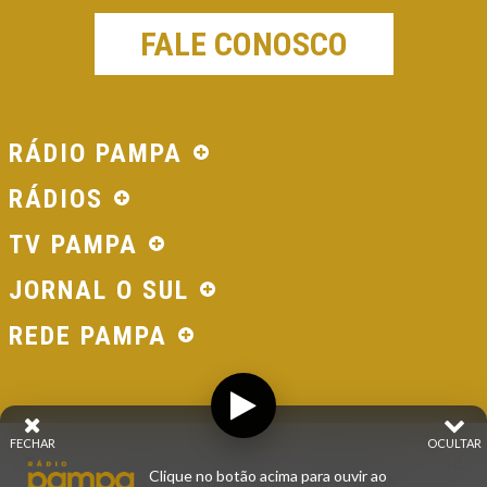
FALE CONOSCO
RÁDIO PAMPA
RÁDIOS
TV PAMPA
JORNAL O SUL
REDE PAMPA
FECHAR
OCULTAR
© 2026 - Direitos Reservados - Rádio Pampa - Rede
Clique no botão acima para ouvir ao
Pampa de Comunicação | RS - Brasil.