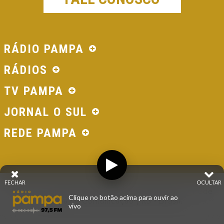
RÁDIO PAMPA
RÁDIOS
TV PAMPA
JORNAL O SUL
REDE PAMPA
FECHAR
OCULTAR
© 2026 - Direitos Reservados - Rádio Pampa - Rede
Clique no botão acima para ouvir ao
Pampa de Comunicação | RS - Brasil.
vivo