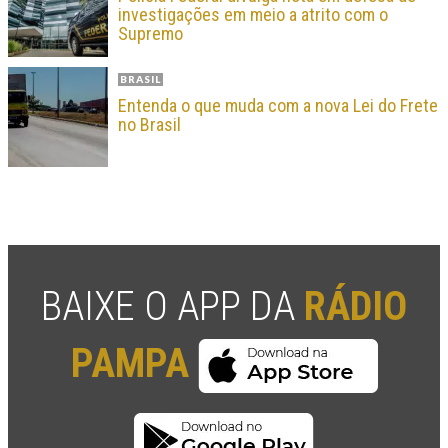
investigações em meio a atrito com o
Supremo
BRASIL
Entenda o que muda com a nova Lei do Frete
no Brasil
BAIXE O APP DA
RÁDIO
PAMPA