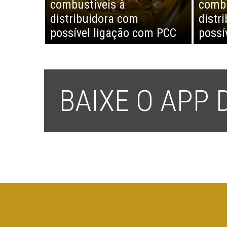
combustíveis à
combu
distribuidora com
distr
possível ligação com PCC
possí
BAIXE O APP