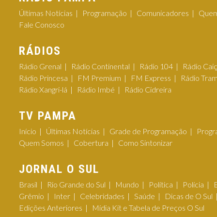
Últimas Notícias
Programação
Comunicadores
Quem
Fale Conosco
RÁDIOS
Rádio Grenal
Rádio Continental
Rádio 104
Rádio Cai
Rádio Princesa
FM Premium
FM Express
Rádio Tra
Rádio Xangri-lá
Rádio Imbé
Rádio Cidreira
TV PAMPA
Início
Últimas Notícias
Grade de Programação
Progr
Quem Somos
Cobertura
Como Sintonizar
JORNAL O SUL
Brasil
Rio Grande do Sul
Mundo
Política
Polícia
Grêmio
Inter
Celebridades
Saúde
Dicas de O Sul
Edições Anteriores
Mídia Kit e Tabela de Preços O Sul