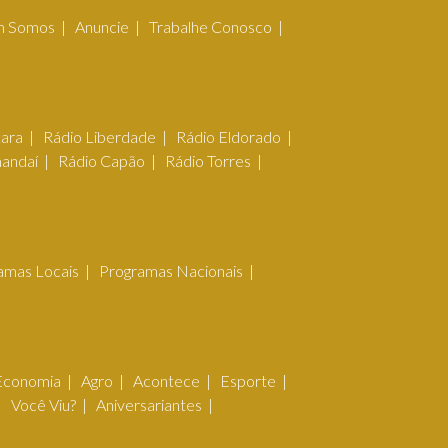
 Somos
Anuncie
Trabalhe Conosco
çara
Rádio Liberdade
Rádio Eldorado
mandaí
Rádio Capão
Rádio Torres
amas Locais
Programas Nacionais
Economia
Agro
Acontece
Esporte
Você Viu?
Aniversariantes