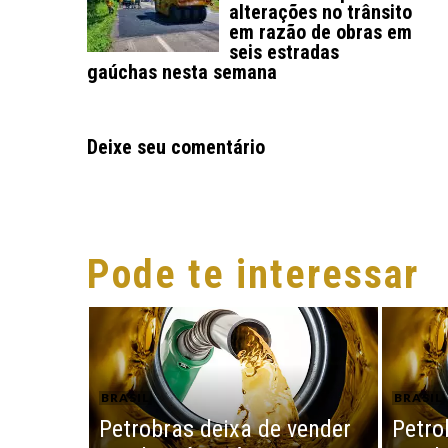
alterações no trânsito
em razão de obras em
seis estradas
gaúchas nesta semana
Deixe seu comentário
Pode te interessar
BRASIL
BRASIL
Petrobras deixa de vender
Petro