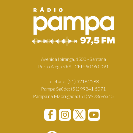
Avenida Ipiranga, 1500 - Santana
Porto Alegre/RS | CEP: 90160-091
Telefone:
(51) 3218.2588
Pampa Saúde:
(51) 99841-5071
Pampa na Madrugada:
(51) 99236-6315