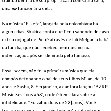
traindo dentro de sua própria casa com Clara Chía,
uma ex-funcionária dela.
Na música “El Jefe”, lançada pela colombiana há
alguns dias, Shakira conta que ficou sabendo do caso
extraconjugal de Piqué através de Lili Melgar, a babá
da família, que não recebeu nem mesmo sua
indenização após ser demitida pelo famoso.
Essa, porém, não foi a primeira música que ela
compôs detonando o pai de seus filhos Milan, de 10
anos, e Sasha, 8. Em janeiro, a cantora lançou “BZRP
Music Sessions #53”, onde é bem clara sobre a
infidelidade. “Eu valho duas de 22 [anos]. Você
trocou uma Ferrari por um Twingo”, canta ela em