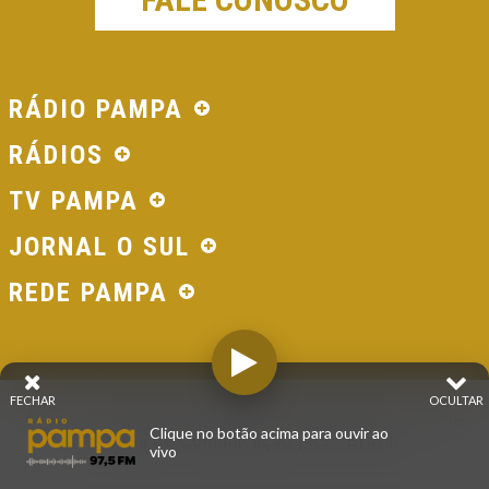
RÁDIO PAMPA
RÁDIOS
TV PAMPA
JORNAL O SUL
REDE PAMPA
FECHAR
OCULTAR
© 2026 - Direitos Reservados - Rádio Pampa - Rede
Clique no botão acima para ouvir ao
Pampa de Comunicação | RS - Brasil.
vivo