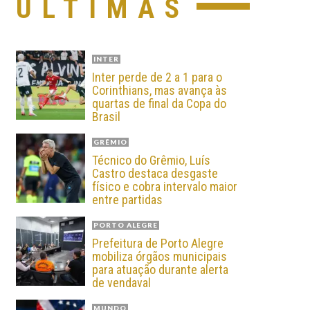
ÚLTIMAS
INTER
Inter perde de 2 a 1 para o
Corinthians, mas avança às
quartas de final da Copa do
Brasil
GRÊMIO
Técnico do Grêmio, Luís
Castro destaca desgaste
físico e cobra intervalo maior
entre partidas
PORTO ALEGRE
Prefeitura de Porto Alegre
mobiliza órgãos municipais
para atuação durante alerta
de vendaval
MUNDO