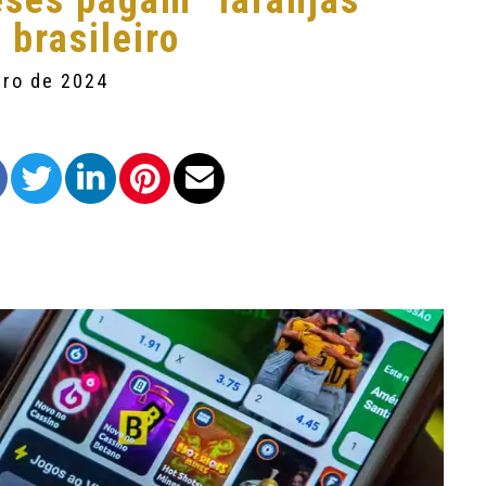
eses pagam “laranjas”
 brasileiro
bro de 2024