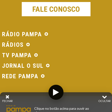
FALE CONOSCO
RÁDIO PAMPA
RÁDIOS
TV PAMPA
JORNAL O SUL
REDE PAMPA
FECHAR
OCULTAR
© 2026 - Direitos Reservados - Rádio Pampa - Rede
Clique no botão acima para ouvir ao
Pampa de Comunicação | RS - Brasil.