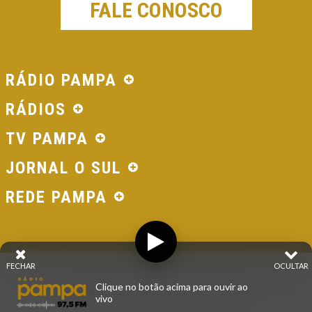
FALE CONOSCO
RÁDIO PAMPA
RÁDIOS
TV PAMPA
JORNAL O SUL
REDE PAMPA
FECHAR
OCULTAR
© 2026 - Direitos Reservados - Rádio Pampa - Rede
Clique no botão acima para ouvir ao
Pampa de Comunicação | RS - Brasil.
vivo