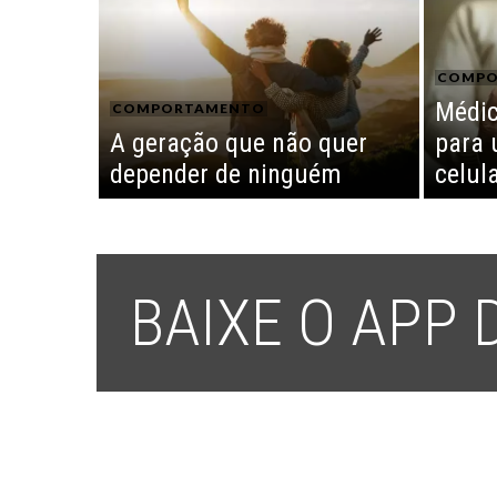
COMPO
Médic
COMPORTAMENTO
A geração que não quer
para 
depender de ninguém
celul
BAIXE O APP