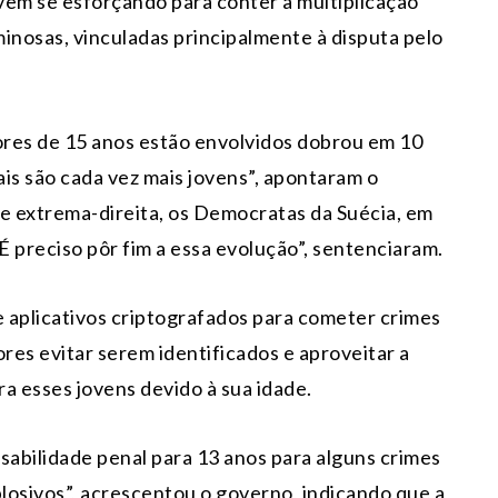
vem se esforçando para conter a multiplicação
inosas, vinculadas principalmente à disputa pelo
res de 15 anos estão envolvidos dobrou em 10
ais são cada vez mais jovens”, apontaram o
 de extrema-direita, os Democratas da Suécia, em
É preciso pôr fim a essa evolução”, sentenciaram.
 aplicativos criptografados para cometer crimes
res evitar serem identificados e aproveitar a
a esses jovens devido à sua idade.
abilidade penal para 13 anos para alguns crimes
losivos”, acrescentou o governo, indicando que a