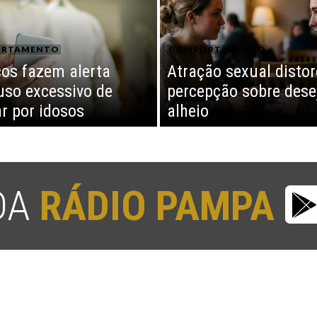
RTAMENTO
COMPORTAMENTO
os fazem alerta
Atração sexual distor
uso excessivo de
percepção sobre dese
ar por idosos
alheio
 DA
RÁDIO PAMPA