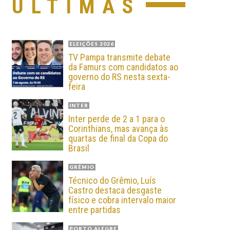
ÚLTIMAS
ELEIÇÕES 2026
TV Pampa transmite debate
da Famurs com candidatos ao
governo do RS nesta sexta-
feira
INTER
Inter perde de 2 a 1 para o
Corinthians, mas avança às
quartas de final da Copa do
Brasil
GRÊMIO
Técnico do Grêmio, Luís
Castro destaca desgaste
físico e cobra intervalo maior
entre partidas
PORTO ALEGRE