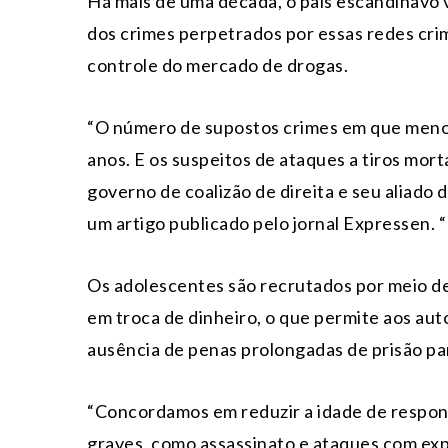
Há mais de uma década, o país escandinavo 
dos crimes perpetrados por essas redes crim
controle do mercado de drogas.
“O número de supostos crimes em que meno
anos. E os suspeitos de ataques a tiros mort
governo de coalizão de direita e seu aliado
um artigo publicado pelo jornal Expressen. “
Os adolescentes são recrutados por meio de
em troca de dinheiro, o que permite aos auto
ausência de penas prolongadas de prisão par
“Concordamos em reduzir a idade de respons
graves, como assassinato e ataques com exp