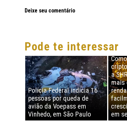
Deixe seu comentário
Pode te interessar
BRASIL
Como 
cript
a SHR
mais 
BRASIL
Polícia Federal indicia 16
renda
pessoas por queda de
facil
avião da Voepass em
cresc
Vinhedo, em São Paulo
em se