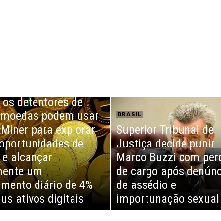
os detentores de
omoedas podem usar
BRASIL
Miner para explorar
Superior Tribunal de
oportunidades de
Justiça decide punir
 e alcançar
Marco Buzzi com per
mente um
de cargo após denúnc
imento diário de 4%
de assédio e
us ativos digitais
importunação sexual