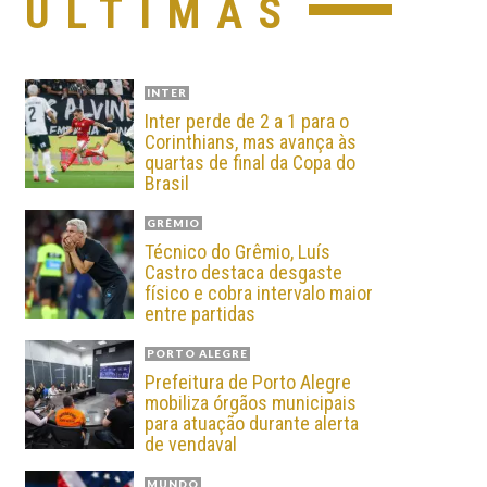
ÚLTIMAS
INTER
Inter perde de 2 a 1 para o
Corinthians, mas avança às
quartas de final da Copa do
Brasil
GRÊMIO
Técnico do Grêmio, Luís
Castro destaca desgaste
físico e cobra intervalo maior
entre partidas
PORTO ALEGRE
Prefeitura de Porto Alegre
mobiliza órgãos municipais
para atuação durante alerta
de vendaval
MUNDO