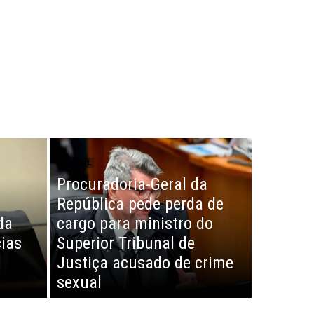
BRASIL
Procuradoria-Geral da
República pede perda de
da
cargo para ministro do
ias
Superior Tribunal de
Justiça acusado de crime
sexual