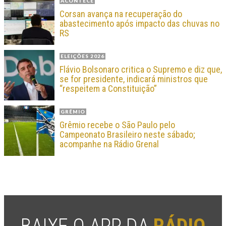
ACONTECE
Corsan avança na recuperação do
abastecimento após impacto das chuvas no
RS
ELEIÇÕES 2026
Flávio Bolsonaro critica o Supremo e diz que,
se for presidente, indicará ministros que
“respeitem a Constituição”
GRÊMIO
Grêmio recebe o São Paulo pelo
Campeonato Brasileiro neste sábado;
acompanhe na Rádio Grenal