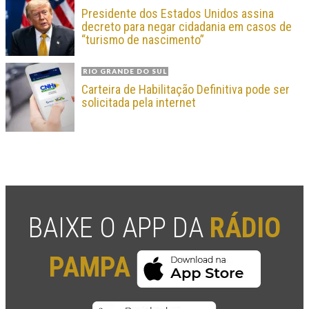
Presidente dos Estados Unidos assina
decreto para negar cidadania em casos de
“turismo de nascimento”
RIO GRANDE DO SUL
Carteira de Habilitação Definitiva pode ser
solicitada pela internet
BAIXE O APP DA
RÁDIO
PAMPA