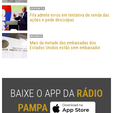
ESPORTE
Fifa admite erros em tentativa de venda das
ações e pede desculpas
MUNDO
Mais da metade das embaixadas dos
Estados Unidos estão sem embaixador
BAIXE O APP DA
RÁDIO
PAMPA