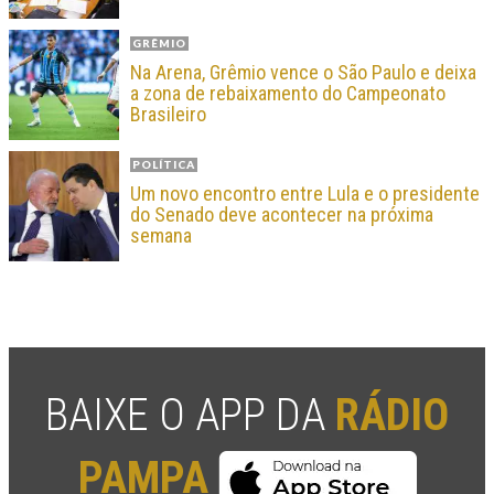
GRÊMIO
Na Arena, Grêmio vence o São Paulo e deixa
a zona de rebaixamento do Campeonato
Brasileiro
POLÍTICA
Um novo encontro entre Lula e o presidente
do Senado deve acontecer na próxima
semana
BAIXE O APP DA
RÁDIO
PAMPA