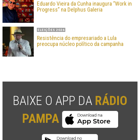
Eduardo Vieira da Cunha inaugura “Work in
Progress” na Delphus Galeria
ELEIÇÕES 2026
Resistência do empresariado a Lula
preocupa núcleo político da campanha
BAIXE O APP DA
RÁDIO
PAMPA