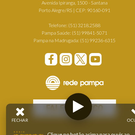
Avenida Ipiranga, 1500 - Santana
Porto Alegre/RS | CEP: 90160-091
Telefone:
(51) 3218.2588
Pampa Saúde:
(51) 99841-5071
Pampa na Madrugada:
(51) 99236-6315
FALE CONOSCO
FECHAR
OC
Clique no botão acima para ouvir ao