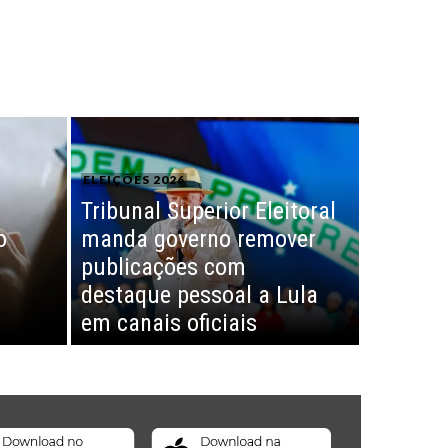
ELEIÇÕES 2026
Tribunal Superior Eleitoral
o
manda governo remover
publicações com
destaque pessoal a Lula
em canais oficiais