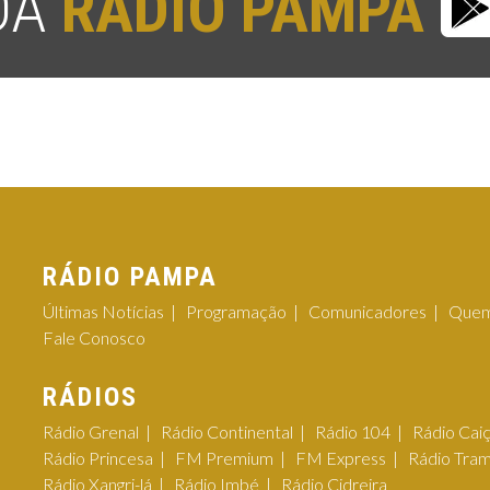
 DA
RÁDIO PAMPA
RÁDIO PAMPA
Últimas Notícias
Programação
Comunicadores
Quem
Fale Conosco
RÁDIOS
Rádio Grenal
Rádio Continental
Rádio 104
Rádio Cai
Rádio Princesa
FM Premium
FM Express
Rádio Tra
Rádio Xangri-lá
Rádio Imbé
Rádio Cidreira