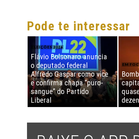
Pode te interessar
ELEIÇÕES 2026
Flávio Bolsonaro anuncia
o deputado federal
EM FO
Alfredo Gaspar como vice
Bomba
e confirma chapa “puro-
capit
sangue” do Partido
quase
Liberal
dezen