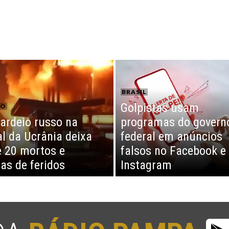
BRASIL
Golpistas usam
CO
rdeio russo na
programas do govern
al da Ucrânia deixa
federal em anúncios
 20 mortos e
falsos no Facebook e
as de feridos
Instagram