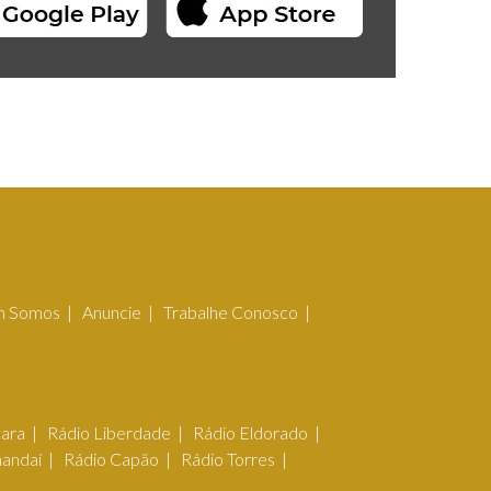
 Somos
Anuncie
Trabalhe Conosco
çara
Rádio Liberdade
Rádio Eldorado
mandaí
Rádio Capão
Rádio Torres