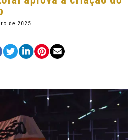
toral aprova a criação do
o
bro de 2025