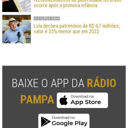
ocorre após a primeira infância
ELEIÇÕES 2026
Lula declara patrimônio de R$ 4,7 milhões;
valor é 35% menor que em 2022
BAIXE O APP DA
RÁDIO
PAMPA