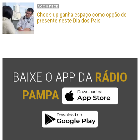
ACONTECE
Check-up ganha espaço como opção de
presente neste Dia dos Pais
BAIXE O APP DA
RÁDIO
PAMPA