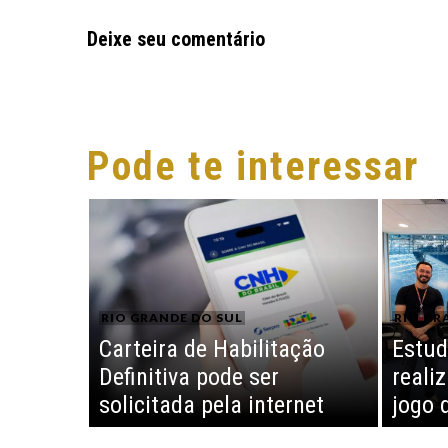
Deixe seu comentário
Pode te interessar
RIO GRANDE DO SUL
RIO GR
Carteira de Habilitação
Estud
Definitiva pode ser
reali
solicitada pela internet
jogo 