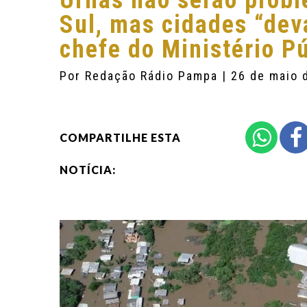
Urnas não serão prob
Sul, mas cidades “dev
chefe do Ministério Pú
Por
Redação Rádio Pampa
| 26 de maio 
COMPARTILHE ESTA
NOTÍCIA: