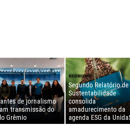
ECONOMIA
Segundo Relatório de
Sustentabilidade
ANDE DO SUL
antes de jornalismo
consolida
zam transmissão do
amadurecimento da
do Grêmio
agenda ESG da Unida