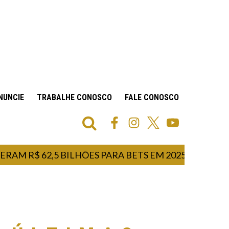
NUNCIE
TRABALHE CONOSCO
FALE CONOSCO
$ 62,5 BILHÕES PARA BETS EM 2025
LULA