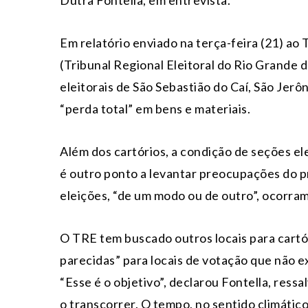
Dutra Fontella, em entrevista.
Em relatório enviado na terça-feira (21) ao 
(Tribunal Regional Eleitoral do Rio Grande d
eleitorais de São Sebastião do Caí, São Jer
“perda total” em bens e materiais.
Além dos cartórios, a condição de seções ele
é outro ponto a levantar preocupações do pr
eleições, “de um modo ou de outro”, ocorram
O TRE tem buscado outros locais para cartóri
parecidas” para locais de votação que não ex
“Esse é o objetivo”, declarou Fontella, ress
o transcorrer. O tempo, no sentido climático,