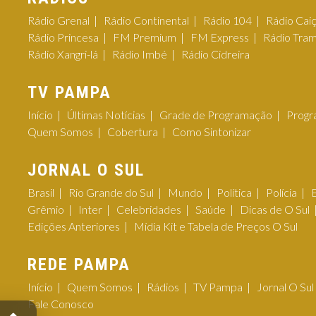
Rádio Grenal
Rádio Continental
Rádio 104
Rádio Cai
Rádio Princesa
FM Premium
FM Express
Rádio Tra
Rádio Xangri-lá
Rádio Imbé
Rádio Cidreira
TV PAMPA
Início
Últimas Notícias
Grade de Programação
Progr
Quem Somos
Cobertura
Como Sintonizar
JORNAL O SUL
Brasil
Rio Grande do Sul
Mundo
Política
Polícia
Grêmio
Inter
Celebridades
Saúde
Dicas de O Sul
Edições Anteriores
Mídia Kit e Tabela de Preços O Sul
REDE PAMPA
Início
Quem Somos
Rádios
TV Pampa
Jornal O Sul
Fale Conosco