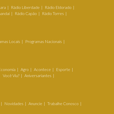
çara
Rádio Liberdade
Rádio Eldorado
mandaí
Rádio Capão
Rádio Torres
amas Locais
Programas Nacionais
Economia
Agro
Acontece
Esporte
Você Viu?
Aniversariantes
Novidades
Anuncie
Trabalhe Conosco