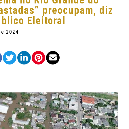
lema no Rio Grande do
astadas” preocupam, diz
blico Eleitoral
de 2024