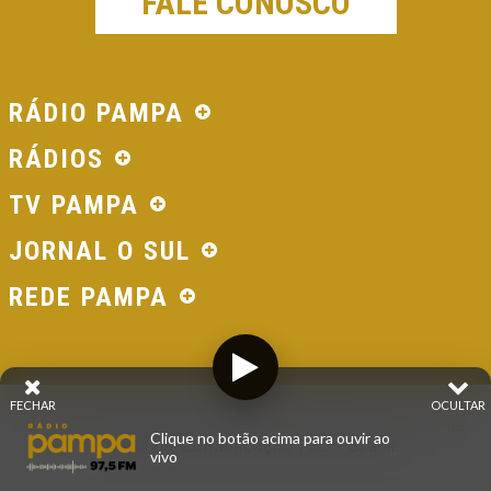
FALE CONOSCO
RÁDIO PAMPA
RÁDIOS
TV PAMPA
JORNAL O SUL
REDE PAMPA
FECHAR
OCULTAR
© 2026 - Direitos Reservados - Rádio Pampa - Rede
Clique no botão acima para ouvir ao
Pampa de Comunicação | RS - Brasil.
vivo