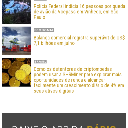
Polícia Federal indicia 16 pessoas por queda
de avião da Voepass em Vinhedo, em São
Paulo
ECONOMIA
Balança comercial registra superávit de US$
7,1 bilhões em julho
BRASIL
Como os detentores de criptomoedas
podem usar a SHRMiner para explorar mais
oportunidades de renda e alcançar
facilmente um crescimento diário de 4% em
seus ativos digitais