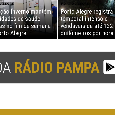
ALEGRE
PORTO ALEGRE
ção Inverno mantém
Porto Alegre registra
idades de saúde
temporal intenso e
as no fim de semana
vendavais de até 132
rto Alegre
quilômetros por hora
 DA
RÁDIO PAMPA