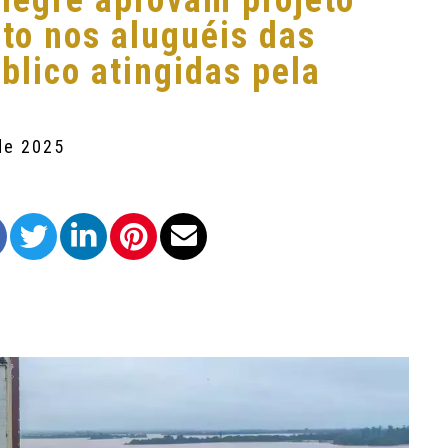
legre aprovam projeto
nto nos aluguéis das
lico atingidas pela
de 2025