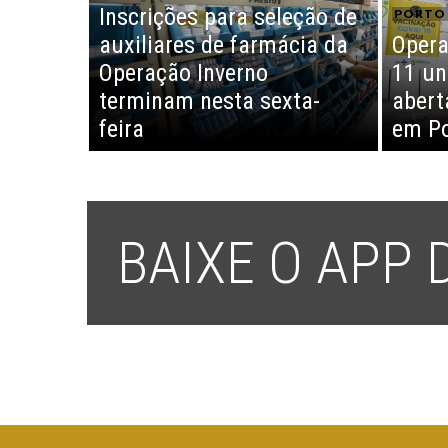
Inscrições para seleção de
PORTO 
auxiliares de farmácia da
Opera
Operação Inverno
11 un
terminam nesta sexta-
abert
feira
em Po
BAIXE O APP