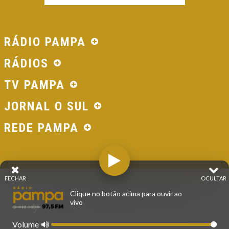
RÁDIO PAMPA
RÁDIOS
TV PAMPA
JORNAL O SUL
REDE PAMPA
FECHAR
OCULTAR
© 2026 - Direitos Reservados - Rádio Pampa - Rede
Clique no botão acima para ouvir ao
Pampa de Comunicação | RS - Brasil.
vivo
Volume