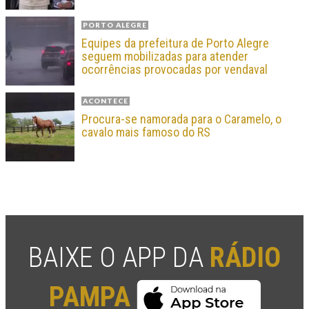
PORTO ALEGRE
Equipes da prefeitura de Porto Alegre
seguem mobilizadas para atender
ocorrências provocadas por vendaval
ACONTECE
Procura-se namorada para o Caramelo, o
cavalo mais famoso do RS
BAIXE O APP DA
RÁDIO
PAMPA