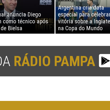
Argentina cria data
TE
ai anuncia Diego
especial para celebra
n como técnico após
vitória sobre a Inglat
 de Bielsa
na Copa do Mundo
 DA
RÁDIO PAMPA