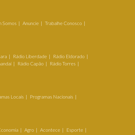
 Somos
Anuncie
Trabalhe Conosco
çara
Rádio Liberdade
Rádio Eldorado
mandaí
Rádio Capão
Rádio Torres
amas Locais
Programas Nacionais
Economia
Agro
Acontece
Esporte