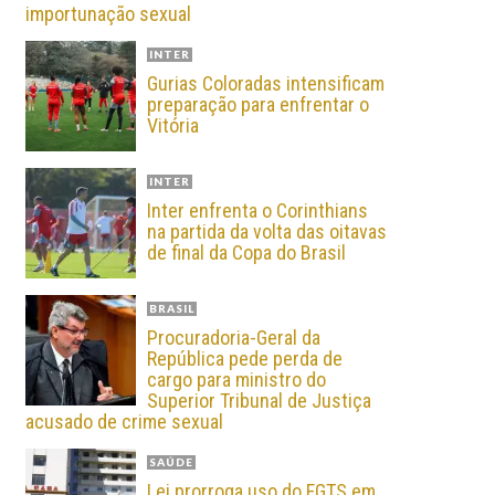
importunação sexual
INTER
Gurias Coloradas intensificam
preparação para enfrentar o
Vitória
INTER
Inter enfrenta o Corinthians
na partida da volta das oitavas
de final da Copa do Brasil
BRASIL
Procuradoria-Geral da
República pede perda de
cargo para ministro do
Superior Tribunal de Justiça
acusado de crime sexual
SAÚDE
Lei prorroga uso do FGTS em