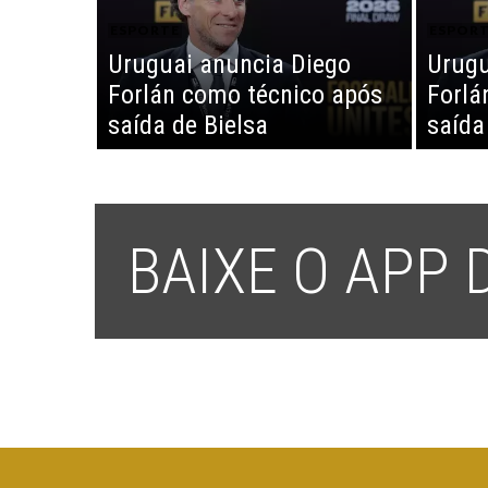
ESPORTE
ESPOR
Uruguai anuncia Diego
Urugu
Forlán como técnico após
Forlá
saída de Bielsa
saída
BAIXE O APP