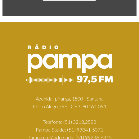
Avenida Ipiranga, 1500 - Santana
Porto Alegre/RS | CEP: 90160-091
Telefone:
(51) 3218.2588
Pampa Saúde:
(51) 99841-5071
Pampa na Madrugada:
(51) 99236-6315