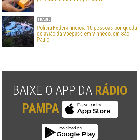
BRASIL
Polícia Federal indicia 16 pessoas por queda
de avião da Voepass em Vinhedo, em São
Paulo
BAIXE O APP DA
RÁDIO
PAMPA