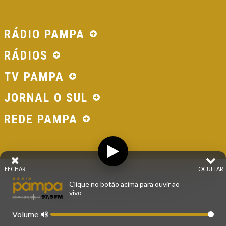
RÁDIO PAMPA
RÁDIOS
TV PAMPA
JORNAL O SUL
REDE PAMPA
FECHAR
OCULTAR
© 2026 - Direitos Reservados - Rádio Pampa - Rede
Clique no botão acima para ouvir ao
Pampa de Comunicação | RS - Brasil.
vivo
Volume