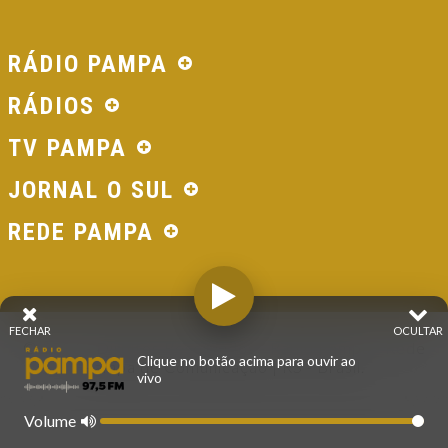
RÁDIO PAMPA
RÁDIOS
TV PAMPA
JORNAL O SUL
REDE PAMPA
FECHAR
OCULTAR
© 2026 - Direitos Reservados - Rádio Pampa - Rede
Clique no botão acima para ouvir ao
Pampa de Comunicação | RS - Brasil.
vivo
Volume