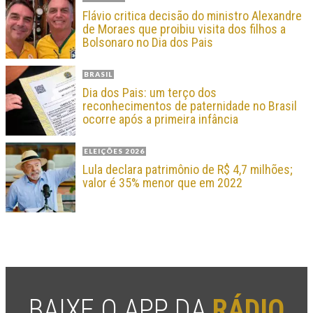
Flávio critica decisão do ministro Alexandre
de Moraes que proibiu visita dos filhos a
Bolsonaro no Dia dos Pais
BRASIL
Dia dos Pais: um terço dos
reconhecimentos de paternidade no Brasil
ocorre após a primeira infância
ELEIÇÕES 2026
Lula declara patrimônio de R$ 4,7 milhões;
valor é 35% menor que em 2022
BAIXE O APP DA
RÁDIO