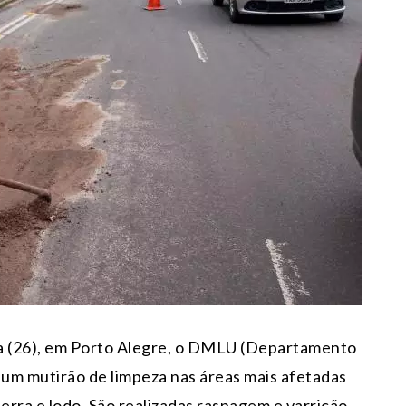
ra (26), em Porto Alegre, o DMLU (Departamento
um mutirão de limpeza nas áreas mais afetadas
rra e lodo. São realizadas raspagem e varrição