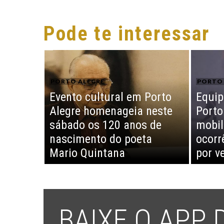
Pode te interessar
PORTO ALEGRE
PORTO 
Evento cultural em Porto
Equip
Alegre homenageia neste
Porto
sábado os 120 anos de
mobil
nascimento do poeta
ocorr
Mario Quintana
por v
BAIXE O APP