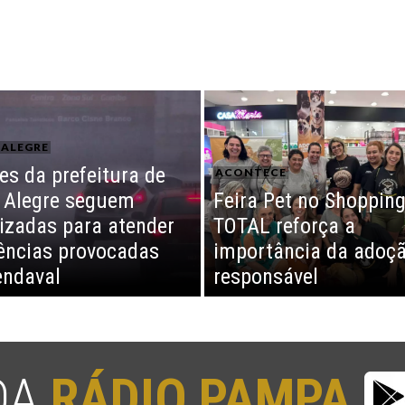
ALEGRE
es da prefeitura de
ACONTECE
 Alegre seguem
Feira Pet no Shoppin
izadas para atender
TOTAL reforça a
ências provocadas
importância da adoç
endaval
responsável
 DA
RÁDIO PAMPA