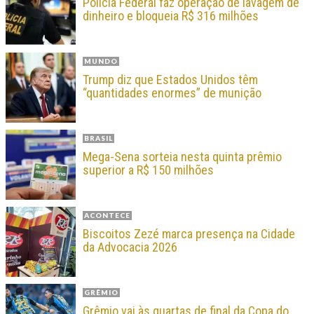
Polícia Federal faz operação de lavagem de
dinheiro e bloqueia R$ 316 milhões
MUNDO
Trump diz que Estados Unidos têm
“quantidades enormes” de munição
BRASIL
Mega-Sena sorteia nesta quinta prêmio
superior a R$ 150 milhões
ACONTECE
Biscoitos Zezé marca presença na Cidade
da Advocacia 2026
GRÊMIO
Grêmio vai às quartas de final da Copa do