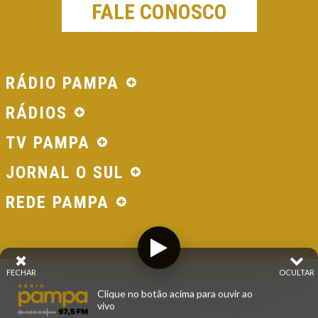
FALE CONOSCO
RÁDIO PAMPA
RÁDIOS
TV PAMPA
JORNAL O SUL
REDE PAMPA
FECHAR
OCULTAR
© 2026 - Direitos Reservados - Rádio Pampa - Rede
Clique no botão acima para ouvir ao
Pampa de Comunicação | RS - Brasil.
vivo