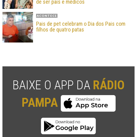
de ser pais e médicos
ACONTECE
Pais de pet celebram o Dia dos Pais com
filhos de quatro patas
BAIXE O APP DA
RÁDIO
PAMPA