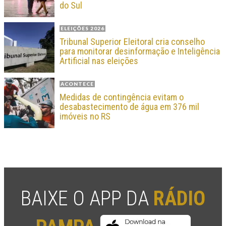
do Sul
ELEIÇÕES 2026
Tribunal Superior Eleitoral cria conselho
para monitorar desinformação e Inteligência
Artificial nas eleições
ACONTECE
Medidas de contingência evitam o
desabastecimento de água em 376 mil
imóveis no RS
BAIXE O APP DA
RÁDIO