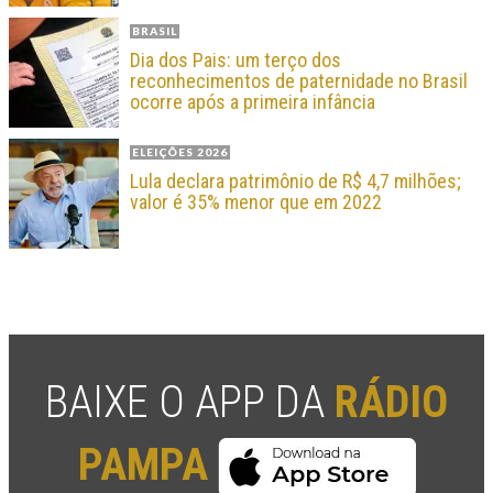
BRASIL
Dia dos Pais: um terço dos
reconhecimentos de paternidade no Brasil
ocorre após a primeira infância
ELEIÇÕES 2026
Lula declara patrimônio de R$ 4,7 milhões;
valor é 35% menor que em 2022
BAIXE O APP DA
RÁDIO
PAMPA