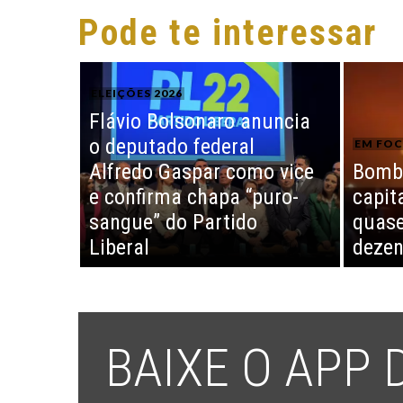
Pode te interessar
ELEIÇÕES 2026
Flávio Bolsonaro anuncia
o deputado federal
EM FO
Alfredo Gaspar como vice
Bomba
e confirma chapa “puro-
capit
sangue” do Partido
quase
Liberal
dezen
BAIXE O APP