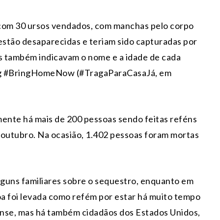
 com 30 ursos vendados, com manchas pelo corpo
estão desaparecidas e teriam sido capturadas por
os também indicavam o nome e a idade de cada
htag #BringHomeNow (#TragaParaCasaJá, em
mente há mais de 200 pessoas sendo feitas reféns
 outubro. Na ocasião, 1.402 pessoas foram mortas
lguns familiares sobre o sequestro, enquanto em
a foi levada como refém por estar há muito tempo
lense, mas há também cidadãos dos Estados Unidos,