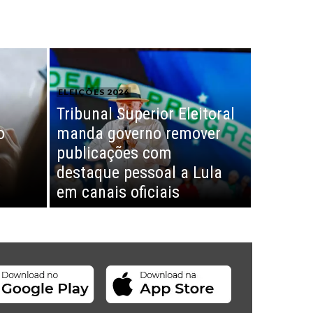
ELEIÇÕES 2026
Tribunal Superior Eleitoral
o
manda governo remover
publicações com
destaque pessoal a Lula
em canais oficiais