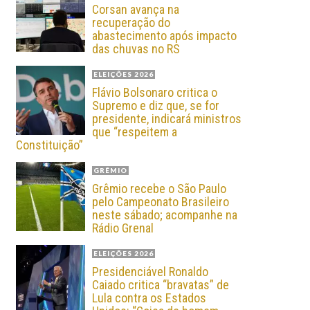
Corsan avança na
recuperação do
abastecimento após impacto
das chuvas no RS
ELEIÇÕES 2026
Flávio Bolsonaro critica o
Supremo e diz que, se for
presidente, indicará ministros
que “respeitem a
Constituição”
GRÊMIO
Grêmio recebe o São Paulo
pelo Campeonato Brasileiro
neste sábado; acompanhe na
Rádio Grenal
ELEIÇÕES 2026
Presidenciável Ronaldo
Caiado critica “bravatas” de
Lula contra os Estados