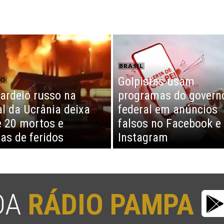
BRASIL
Golpistas usam
CO
rdeio russo na
programas do govern
al da Ucrânia deixa
federal em anúncios
 20 mortos e
falsos no Facebook e
as de feridos
Instagram
 DA
RÁDIO PAMPA