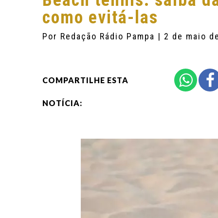
Beach tennis: saiba d
como evitá-las
Por
Redação Rádio Pampa
| 2 de maio d
COMPARTILHE ESTA
NOTÍCIA: