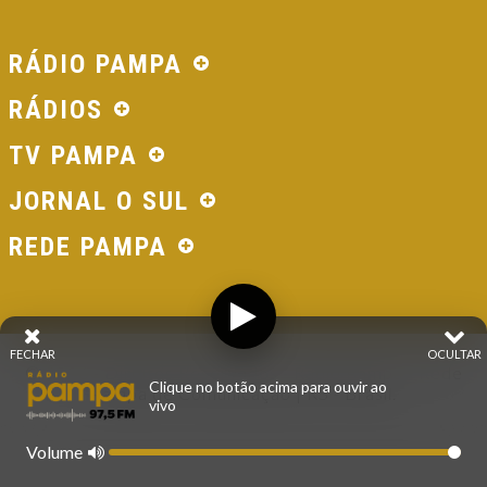
RÁDIO PAMPA
RÁDIOS
TV PAMPA
JORNAL O SUL
REDE PAMPA
FECHAR
OCULTAR
© 2026 - Direitos Reservados - Rádio Pampa - Rede
Clique no botão acima para ouvir ao
Pampa de Comunicação | RS - Brasil.
vivo
Volume