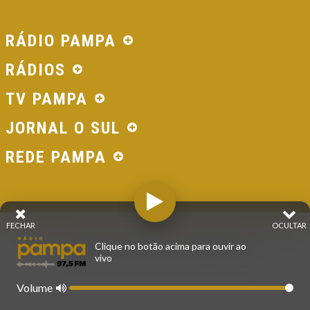
RÁDIO PAMPA
RÁDIOS
TV PAMPA
JORNAL O SUL
REDE PAMPA
FECHAR
OCULTAR
© 2026 - Direitos Reservados - Rádio Pampa - Rede
Clique no botão acima para ouvir ao
Pampa de Comunicação | RS - Brasil.
vivo
Volume