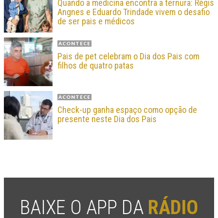
Quando a medicina encontra a ternura: Régis
Angnes e Eduardo Trindade vivem o desafio
de ser pais e médicos
ACONTECE
Pais de pet celebram o Dia dos Pais com
filhos de quatro patas
ACONTECE
Check-up ganha espaço como opção de
presente neste Dia dos Pais
BAIXE O APP DA
RÁDIO