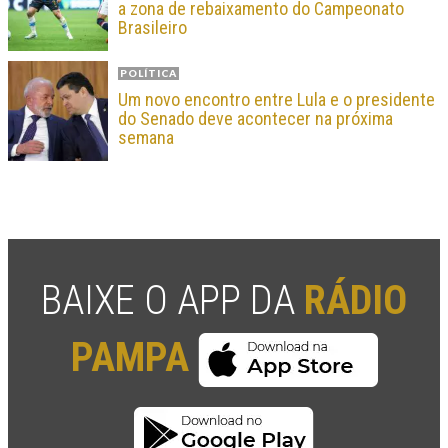
a zona de rebaixamento do Campeonato
Brasileiro
POLÍTICA
Um novo encontro entre Lula e o presidente
do Senado deve acontecer na próxima
semana
BAIXE O APP DA
RÁDIO
PAMPA