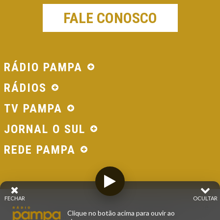
FALE CONOSCO
RÁDIO PAMPA
RÁDIOS
TV PAMPA
JORNAL O SUL
REDE PAMPA
FECHAR
OCULTAR
© 2026 - Direitos Reservados - Rádio Pampa - Rede
Clique no botão acima para ouvir ao
Pampa de Comunicação | RS - Brasil.